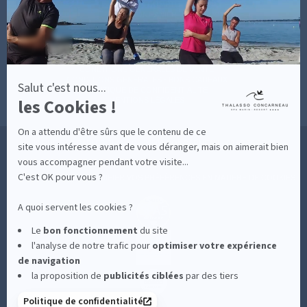
MON COMPTE
Axeptio
MON PANIER
ACCÈS
CONTACT
MESURES D'HYGIÈNE
CONDITIONS GÉNÉRALES DE VENTE
CONDITIONS GÉNÉRALES - BONS CADEAUX
Salut c'est nous...
POLITIQUE DE CONFIDENTIALITÉ
les Cookies !
MENTIONS LÉGALES
On a attendu d'être sûrs que le contenu de ce
36 RUE DES SABLES BLANCS - 29900 CONCARNEAU - 02 98 75 05 40
site vous intéresse avant de vous déranger, mais on aimerait bien
vous accompagner pendant votre visite...
C'est OK pour vous ?
-
CLIQUEZ-ICI POUR MODIFIER VOS PRÉFÉRENCES EN MATIÈRE DE COOKIES
A quoi servent les cookies ?
Le
bon fonctionnement
du site
l'analyse de notre trafic pour
optimiser
votre expérience
de navigation
la proposition de
publicités ciblées
par des tiers
Politique de confidentialité