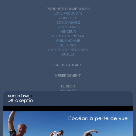
PRODUITS COSMÉTIQUES
LOVE PRODUCTS
COFFRETS
SOINS VISAGE
SOINS CORPS
MINCEUR
RITUELS SOINS SPA
SOINS HOMME
SOLAIRES
NUTRITION / INFUSIONS
OUTLET
GUIDE CADEAUX
HÉBERGEMENT
LE BLOG
ARCHIVES
CATÉGORIES
CERTIFIÉ PAR
certifié
AVIS D'EXPERTS
par
Axeptio
LES COACHS
-
INFORMATIONS PRATIQUES
En
SOINS AVEC HÉBERGEMENT
savoir
DÉCOUVRIR EN IMAGES
plus
NEWSLETTERS
sur
BONNES RAISONS DE VENIR