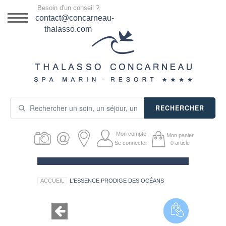
Menu
Besoin d'un conseil ?
DESTINATION
contact@concarneau-
thalasso.com
NOS OFFRES
SÉJOURS THALASSO
SOINS & JOURNÉES
RECHERCHER
ACTIVITÉS
Mon compte
Mon panier
PRODUITS COSMÉTIQUES
Se connecter
0
article
GUIDE CADEAUX
ACCUEIL
L'ESSENCE PRODIGE DES OCÉANS
HÉBERGEMENT