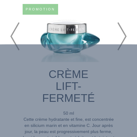
PROMOTION
CRÈME
LIFT-
FERMETÉ
50 ml
Cette crème hydratante et fine, est concentrée
en silicium marin et en vitamine C. Jour après
jour, la peau est progressivement plus ferme,