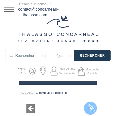
Menu
Besoin d'un conseil ?
DESTINATION
contact@concarneau-
thalasso.com
NOS OFFRES
SÉJOURS THALASSO
SOINS & JOURNÉES
RECHERCHER
ACTIVITÉS
Mon compte
Mon panier
PRODUITS COSMÉTIQUES
Se connecter
0
article
GUIDE CADEAUX
ACCUEIL
CRÈME LIFT-FERMETÉ
HÉBERGEMENT