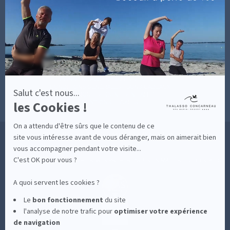
savoir
DÉCOUVRIR EN IMAGES
plus
NEWSLETTERS
sur
BONNES RAISONS DE VENIR
MON COMPTE
Axeptio
MON PANIER
ACCÈS
CONTACT
MESURES D'HYGIÈNE
CONDITIONS GÉNÉRALES DE VENTE
CONDITIONS GÉNÉRALES - BONS CADEAUX
Salut c'est nous...
POLITIQUE DE CONFIDENTIALITÉ
les Cookies !
MENTIONS LÉGALES
On a attendu d'être sûrs que le contenu de ce
36 RUE DES SABLES BLANCS - 29900 CONCARNEAU - 02 98 75 05 40
site vous intéresse avant de vous déranger, mais on aimerait bien
vous accompagner pendant votre visite...
C'est OK pour vous ?
-
CLIQUEZ-ICI POUR MODIFIER VOS PRÉFÉRENCES EN MATIÈRE DE COOKIES
A quoi servent les cookies ?
Le
bon fonctionnement
du site
l'analyse de notre trafic pour
optimiser
votre expérience
de navigation