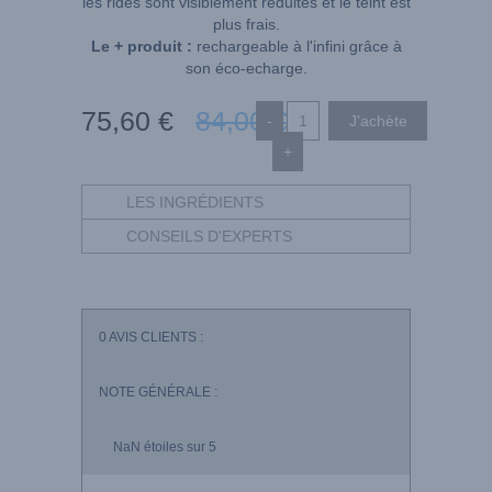
les rides sont visiblement réduites et le teint est
plus frais.
Le + produit :
rechargeable à l'infini grâce à
son éco-echarge.
75
,60
€
84
,00
€
-
+
LES INGRÉDIENTS
CONSEILS D'EXPERTS
0
AVIS CLIENTS :
NOTE GÉNÉRALE :
NaN
étoiles sur 5