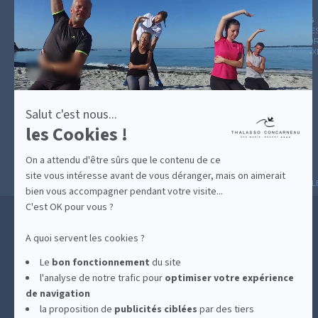
plus
sur
GUIDE CADEAUX
HÉBERGEMENT
LE BLOG
ARCHIVE
Axeptio
CATÉGOR
AVIS D'E
Salut c'est nous...
les Cookies !
On a attendu d'être sûrs que le contenu de ce
site vous intéresse avant de vous déranger, mais on aimerait
MESURES D'HYGIÈNE
CONDITIONS GÉNÉRAL
bien vous accompagner pendant votre visite...
C'est OK pour vous ?
A quoi servent les cookies ?
Le
bon fonctionnement
du site
l'analyse de notre trafic pour
optimiser
votre expérience
de navigation
la proposition de
publicités ciblées
par des tiers