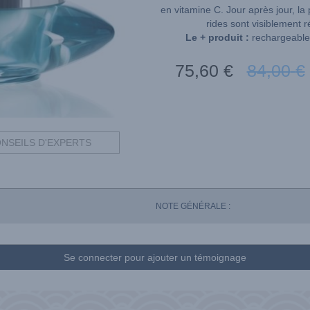
en vitamine C. Jour après jour, la
rides sont visiblement ré
Le + produit :
rechargeable 
75
,60
€
84
,00
€
NSEILS D'EXPERTS
NOTE GÉNÉRALE :
Se connecter pour ajouter un témoignage