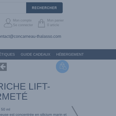
RECHERCHER
Mon compte
Mon panier
Se connecter
0
article
ontact@concarneau-thalasso.com
ÉTIQUES
GUIDE CADEAUX
HÉBERGEMENT
ICHE LIFT-
RMETÉ
50 ml
euse est concentrée en silicium marin et