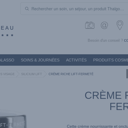
c
Besoin d'un conseil ?
ALASSO
SOINS & JOURNÉES
ACTIVITÉS
PRODUITS COSM
S VISAGE
SILICIUM LIFT
CRÈME RICHE LIFT-FERMETÉ
CRÈME R
FE
Cette crème nourrissante et onctu