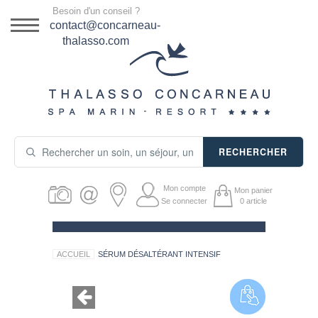
Menu
Besoin d'un conseil ?
DESTINATION
contact@concarneau-
thalasso.com
NOS OFFRES
SÉJOURS THALASSO
SOINS & JOURNÉES
RECHERCHER
ACTIVITÉS
Mon compte
Mon panier
PRODUITS COSMÉTIQUES
Se connecter
0
article
GUIDE CADEAUX
ACCUEIL
SÉRUM DÉSALTÉRANT INTENSIF
HÉBERGEMENT