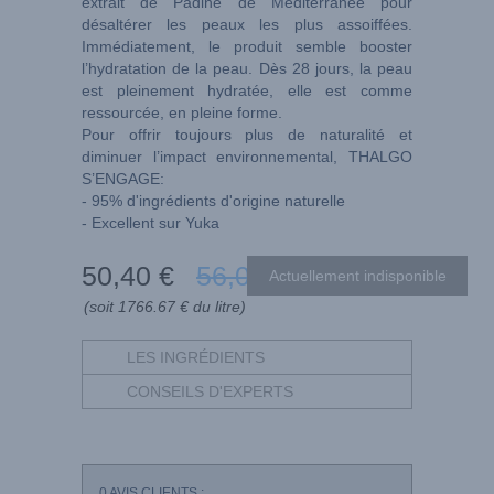
extrait de Padine de Méditerranée pour
désaltérer les peaux les plus assoiffées.
Immédiatement, le produit semble booster
l’hydratation de la peau. Dès 28 jours, la peau
est pleinement hydratée, elle est comme
ressourcée, en pleine forme.
Pour offrir toujours plus de naturalité et
diminuer l’impact environnemental, THALGO
S’ENGAGE:
- 95% d'ingrédients d'origine naturelle
- Excellent sur Yuka
50
,40
€
56
,00
€
(soit 1766.67 € du litre)
LES INGRÉDIENTS
CONSEILS D'EXPERTS
0
AVIS CLIENTS :