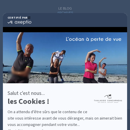
LE BLOG
ARCHIVES
CATÉGORIES
CERTIFIÉ PAR
certifié
AVIS D'EXPERTS
par
Axeptio
LES COACHS
-
INFORMATIONS PRATIQUES
En
SOINS AVEC HÉBERGEMENT
savoir
DÉCOUVRIR EN IMAGES
plus
NEWSLETTERS
sur
BONNES RAISONS DE VENIR
MON COMPTE
Axeptio
MON PANIER
ACCÈS
CONTACT
MESURES D'HYGIÈNE
CONDITIONS GÉNÉRALES DE VENTE
CONDITIONS GÉNÉRALES - BONS CADEAUX
Salut c'est nous...
POLITIQUE DE CONFIDENTIALITÉ
les Cookies !
MENTIONS LÉGALES
On a attendu d'être sûrs que le contenu de ce
36 RUE DES SABLES BLANCS - 29900 CONCARNEAU - 02 98 75 05 40
site vous intéresse avant de vous déranger, mais on aimerait bien
vous accompagner pendant votre visite...