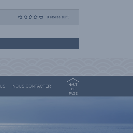
0
étoiles sur 5
HAUT
OUS
NOUS CONTACTER
DE
PAGE