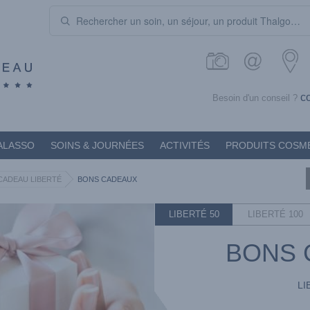
c
Besoin d'un conseil ?
ALASSO
SOINS & JOURNÉES
ACTIVITÉS
PRODUITS COSM
CADEAU LIBERTÉ
BONS CADEAUX
LIBERTÉ 50
LIBERTÉ 100
BONS 
LI