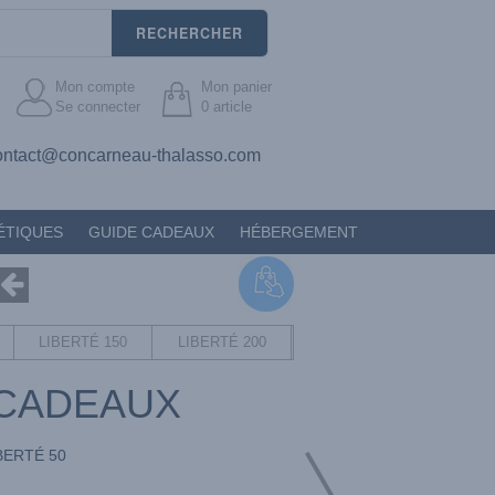
RECHERCHER
Mon compte
Mon panier
Se connecter
0
article
ontact@concarneau-thalasso.com
ÉTIQUES
GUIDE CADEAUX
HÉBERGEMENT
LIBERTÉ 150
LIBERTÉ 200
CADEAUX
BERTÉ 50