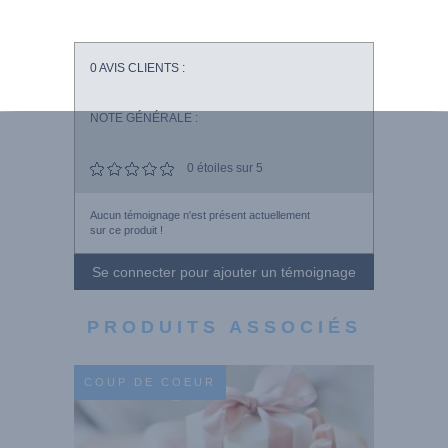
0
AVIS CLIENTS :
NOTE GÉNÉRALE :
0
étoiles sur 5
Aucun témoignage n'est présent actuellement
sur ce produit !
Se connecter pour ajouter un témoignage
PRODUITS ASSOCIÉS
COUP DE COEUR