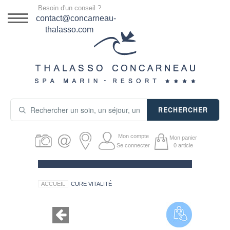
Menu
Besoin d'un conseil ?
DESTINATION
contact@concarneau-
thalasso.com
NOS OFFRES
SÉJOURS THALASSO
SOINS & JOURNÉES
RECHERCHER
ACTIVITÉS
Mon compte
Mon panier
PRODUITS COSMÉTIQUES
Se connecter
0
article
GUIDE CADEAUX
ACCUEIL
CURE VITALITÉ
HÉBERGEMENT