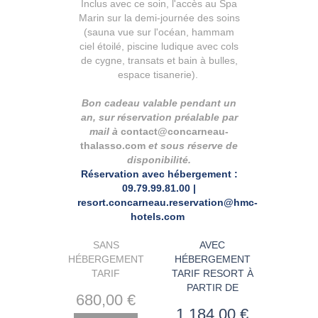
Inclus avec ce soin, l'accès au Spa
Marin sur la demi-journée des soins
(sauna vue sur l'océan, hammam
ciel étoilé, piscine ludique avec cols
de cygne, transats et bain à bulles,
espace tisanerie).
Bon cadeau valable pendant un
an, sur réservation préalable par
mail à
contact@concarneau-
thalasso.com
et sous réserve de
disponibilité.
Réservation avec hébergement :
09.79.99.81.00 |
resort.concarneau.reservation@hmc-
hotels.com
SANS
AVEC
HÉBERGEMENT
HÉBERGEMENT
TARIF
TARIF RESORT À
PARTIR DE
680
,00
€
1 184
,00
€