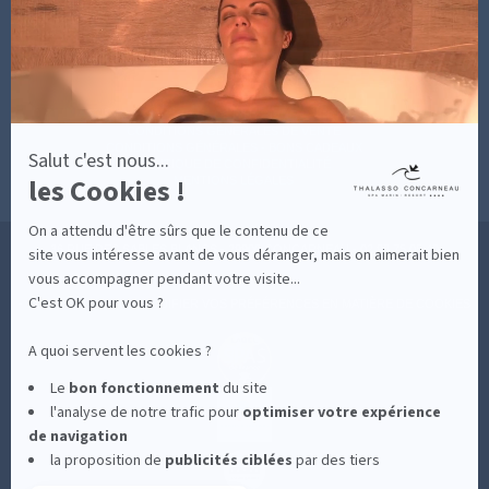
sur
BONNES RAISONS DE VENIR
MON COMPTE
Axeptio
MON PANIER
ACCÈS
CONTACT
MESURES D'HYGIÈNE
CONDITIONS GÉNÉRALES DE VENTE
CONDITIONS GÉNÉRALES - BONS CADEAUX
Salut c'est nous...
POLITIQUE DE CONFIDENTIALITÉ
les Cookies !
MENTIONS LÉGALES
On a attendu d'être sûrs que le contenu de ce
36 RUE DES SABLES BLANCS - 29900 CONCARNEAU - 02 98 75 05 40
site vous intéresse avant de vous déranger, mais on aimerait bien
vous accompagner pendant votre visite...
C'est OK pour vous ?
-
CLIQUEZ-ICI POUR MODIFIER VOS PRÉFÉRENCES EN MATIÈRE DE COOKIES
A quoi servent les cookies ?
Le
bon fonctionnement
du site
l'analyse de notre trafic pour
optimiser
votre expérience
de navigation
la proposition de
publicités ciblées
par des tiers