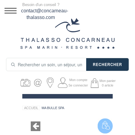
Menu
Besoin d'un conseil ?
DESTINATION
contact@concarneau-
thalasso.com
NOS OFFRES
SÉJOURS THALASSO
SOINS & JOURNÉES
RECHERCHER
ACTIVITÉS
Mon compte
Mon panier
PRODUITS COSMÉTIQUES
Se connecter
0
article
GUIDE CADEAUX
ACCUEIL
MA BULLE SPA
HÉBERGEMENT