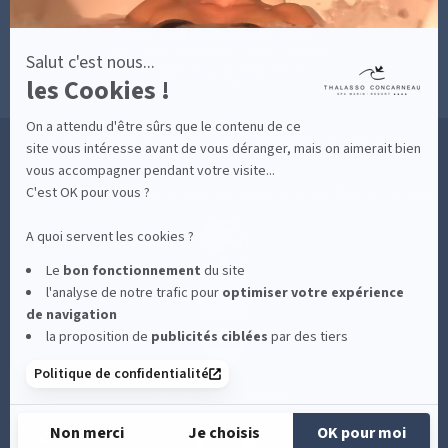
MESURES D'HYGIÈNE
CONDITIONS GÉNÉRALES DE VENTE
CONDITIONS GÉNÉRALES - BONS CADEAUX
Salut c'est nous...
POLITIQUE DE CONFIDENTIALITÉ
les Cookies !
MENTIONS LÉGALES
On a attendu d'être sûrs que le contenu de ce
36 RUE DES SABLES BLANCS - 29900 CONCARNEAU - 02 98 75 05 40
site vous intéresse avant de vous déranger, mais on aimerait bien
vous accompagner pendant votre visite...
C'est OK pour vous ?
-
CLIQUEZ-ICI POUR MODIFIER VOS PRÉFÉRENCES EN MATIÈRE DE COOKIES
A quoi servent les cookies ?
Le
bon fonctionnement
du site
l'analyse de notre trafic pour
optimiser
votre expérience
de navigation
la proposition de
publicités ciblées
par des tiers
Politique de confidentialité
RETROUVEZ-NOUS SUR :
Non merci
Je choisis
OK pour moi