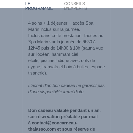
LE
CONSEILS
PROGRAMME
D'EXPERTS
4 soins + 1 déjeuner + accès Spa
Marin inclus sur la journée.
Inclus dans cette prestation, l'accès au
Spa Marin sur la journée de 9h30 à
12h45 puis de 14h30 à 18h (sauna vue
sur l'océan, hammam ciel
étoilé, piscine ludique avec cols de
cygne, transats et bain à bulles, espace
tisanerie).
L'achat d'un bon cadeau ne garantit pas
d'une disponibilité immédiate.
Bon cadeau valable pendant un an,
sur réservation préalable par mail
à contact@concarneau-
thalasso.com et sous réserve de