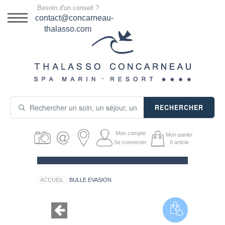
Menu
Besoin d'un conseil ?
DESTINATION
contact@concarneau-
thalasso.com
NOS OFFRES
SÉJOURS THALASSO
SOINS & JOURNÉES
RECHERCHER
ACTIVITÉS
Mon compte
Mon panier
PRODUITS COSMÉTIQUES
Se connecter
0
article
GUIDE CADEAUX
ACCUEIL
BULLE EVASION
HÉBERGEMENT