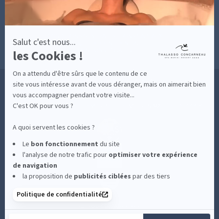
CONTACT
MESURES D'HYGIÈNE
CONDITIONS GÉNÉRALES DE VENTE
CONDITIONS GÉNÉRALES - BONS CADEAUX
Salut c'est nous...
POLITIQUE DE CONFIDENTIALITÉ
les Cookies !
MENTIONS LÉGALES
On a attendu d'être sûrs que le contenu de ce
36 RUE DES SABLES BLANCS - 29900 CONCARNEAU - 02 98 75 05 40
site vous intéresse avant de vous déranger, mais on aimerait bien
vous accompagner pendant votre visite...
C'est OK pour vous ?
-
CLIQUEZ-ICI POUR MODIFIER VOS PRÉFÉRENCES EN MATIÈRE DE COOKIES
A quoi servent les cookies ?
Le
bon fonctionnement
du site
l'analyse de notre trafic pour
optimiser
votre expérience
de navigation
la proposition de
publicités ciblées
par des tiers
Politique de confidentialité
RETROUVEZ-NOUS SUR :