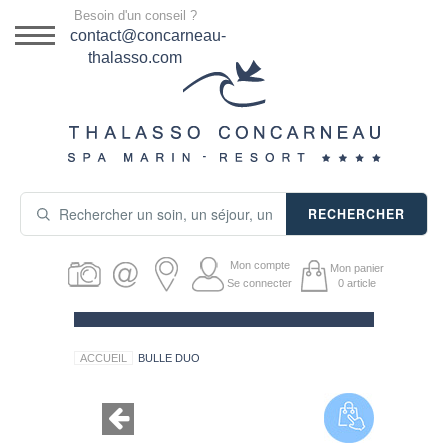
Menu
Besoin d'un conseil ?
DESTINATION
contact@concarneau-
thalasso.com
NOS OFFRES
SÉJOURS THALASSO
SOINS & JOURNÉES
RECHERCHER
ACTIVITÉS
Mon compte
Mon panier
PRODUITS COSMÉTIQUES
Se connecter
0
article
GUIDE CADEAUX
ACCUEIL
BULLE DUO
HÉBERGEMENT