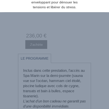
enveloppant pour dénouer les
tensions et libérer du stress.
236
,00
€
LE PROGRAMME
Inclus dans cette prestation, l'accès au
Spa Marin sur la demi-journée (sauna
vue sur l'océan, hammam ciel étoilé,
piscine ludique avec cols de cygne,
transats et bain à bulles, espace
tisanerie).
L'achat d'un bon cadeau ne garantit pas
d'une disponibilité immédiate.