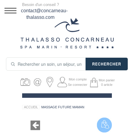
Menu
Besoin d'un conseil ?
DESTINATION
contact@concarneau-
thalasso.com
NOS OFFRES
SÉJOURS THALASSO
SOINS & JOURNÉES
RECHERCHER
ACTIVITÉS
Mon compte
Mon panier
PRODUITS COSMÉTIQUES
Se connecter
0
article
GUIDE CADEAUX
ACCUEIL
MASSAGE FUTURE MAMAN
HÉBERGEMENT