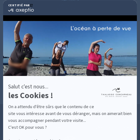
CATÉGORIES
CERTIFIÉ PAR
certifié
AVIS D'EXPERTS
par
Axeptio
LES COACHS
-
INFORMATIONS PRATIQUES
En
SOINS AVEC HÉBERGEMENT
savoir
DÉCOUVRIR EN IMAGES
plus
NEWSLETTERS
sur
BONNES RAISONS DE VENIR
MON COMPTE
Axeptio
MON PANIER
ACCÈS
CONTACT
MESURES D'HYGIÈNE
CONDITIONS GÉNÉRALES DE VENTE
CONDITIONS GÉNÉRALES - BONS CADEAUX
Salut c'est nous...
POLITIQUE DE CONFIDENTIALITÉ
les Cookies !
MENTIONS LÉGALES
On a attendu d'être sûrs que le contenu de ce
36 RUE DES SABLES BLANCS - 29900 CONCARNEAU - 02 98 75 05 40
site vous intéresse avant de vous déranger, mais on aimerait bien
vous accompagner pendant votre visite...
C'est OK pour vous ?
-
CLIQUEZ-ICI POUR MODIFIER VOS PRÉFÉRENCES EN MATIÈRE DE COOKIES