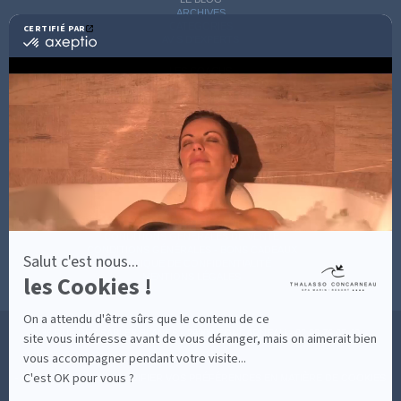
ARCHIVES
CATÉGORIES
CERTIFIÉ PAR
certifié
AVIS D'EXPERTS
par
Axeptio
LES COACHS
-
INFORMATIONS PRATIQUES
En
SOINS AVEC HÉBERGEMENT
savoir
DÉCOUVRIR EN IMAGES
plus
NEWSLETTERS
sur
BONNES RAISONS DE VENIR
MON COMPTE
Axeptio
MON PANIER
ACCÈS
CONTACT
MESURES D'HYGIÈNE
CONDITIONS GÉNÉRALES DE VENTE
CONDITIONS GÉNÉRALES - BONS CADEAUX
Salut c'est nous...
POLITIQUE DE CONFIDENTIALITÉ
les Cookies !
MENTIONS LÉGALES
On a attendu d'être sûrs que le contenu de ce
36 RUE DES SABLES BLANCS - 29900 CONCARNEAU - 02 98 75 05 40
site vous intéresse avant de vous déranger, mais on aimerait bien
vous accompagner pendant votre visite...
C'est OK pour vous ?
-
CLIQUEZ-ICI POUR MODIFIER VOS PRÉFÉRENCES EN MATIÈRE DE COOKIES