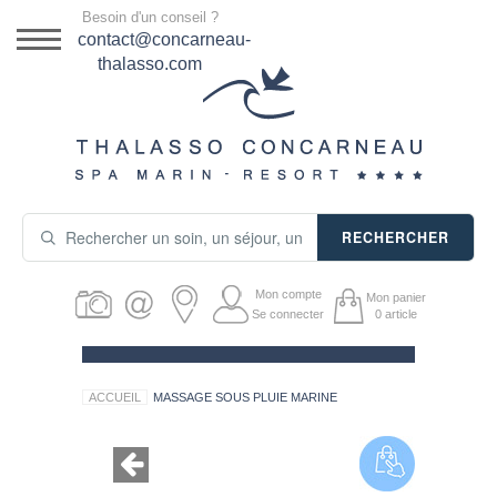
Menu
Besoin d'un conseil ?
DESTINATION
contact@concarneau-
thalasso.com
NOS OFFRES
SÉJOURS THALASSO
SOINS & JOURNÉES
RECHERCHER
ACTIVITÉS
Mon compte
Mon panier
PRODUITS COSMÉTIQUES
Se connecter
0
article
GUIDE CADEAUX
ACCUEIL
MASSAGE SOUS PLUIE MARINE
HÉBERGEMENT