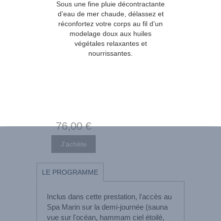
Sous une fine pluie décontractante
d’eau de mer chaude, délassez et
réconfortez votre corps au fil d’un
modelage doux aux huiles
végétales relaxantes et
nourrissantes.
76
,00
€
LE PROGRAMME
Inclus dans cette prestation, l'accès au
Spa Marin sur la demi-journée (sauna
vue sur l'océan, hammam ciel étoilé,