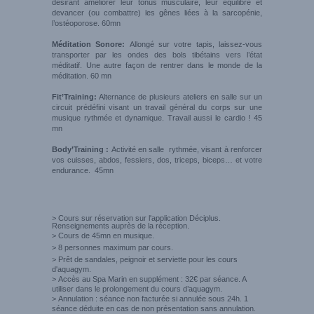
désirant améliorer leur tonus musculaire, leur équilibre et
devancer (ou combattre) les gênes liées à la sarcopénie,
l’ostéoporose. 60mn
Méditation Sonore:
Allongé sur votre tapis, laissez-vous
transporter par les ondes des bols tibétains vers l’état
méditatif. Une autre façon de rentrer dans le monde de la
méditation. 60 mn
Fit’Training:
Alternance de plusieurs ateliers en salle sur un
circuit prédéfini visant un travail général du corps sur une
musique rythmée et dynamique. Travail aussi le cardio ! 45
mn
Body’Training :
Activité en salle rythmée, visant à renforcer
vos cuisses, abdos, fessiers, dos, triceps, biceps… et votre
endurance. 45mn
> Cours sur réservation sur l'application Déciplus.
Renseignements auprès de la réception.
>
Cours de 45mn en musique.
>
8 personnes maximum par cours.
>
Prêt de sandales, peignoir et serviette pour les cours
d'aquagym.
>
Accès au Spa Marin en supplément : 32€ par séance. A
utiliser dans le prolongement du cours d’aquagym.
>
Annulation : séance non facturée si annulée sous 24h. 1
séance déduite en cas de non présentation sans annulation.