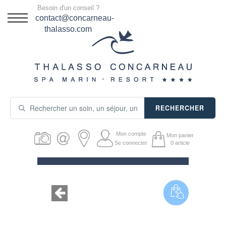
Menu
Besoin d'un conseil ?
DESTINATION
contact@concarneau-
thalasso.com
NOS OFFRES
SÉJOURS THALASSO
SOINS & JOURNÉES
RECHERCHER
ACTIVITÉS
Mon compte
Mon panier
PRODUITS COSMÉTIQUES
Se connecter
0
article
GUIDE CADEAUX
HÉBERGEMENT