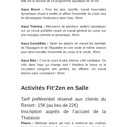
telle est la mission de ce programme aquatique de 30 mn
Aqua Boost :
Pour les plus sportifs, travail musculaire
dynamique visant à tonifier et affiner l’ensemble du corps tout
en développant l’endurance dans l’eau. 45mn
Aqua Training :
Alternance de plusieurs ateliers aquatiques
sur un circuit prédéfini visant un travail général du corps sur
une musique rythmée et dynamique. 45mn
Aqua Gym&Bike :
Varier les plaisirs en mixant les bienfaits
de l’Aquagym et de l’Aquabike en une seule et même séance
pour ainsi travailler l’ensemble du corps et le cardio. 45mn
Aqua Bike :
C’est le cours le plus intense côté cardiaque. Du
vélo dans l’eau ça change tout ! Améliore le tonus et la
circulation sanguine des jambes, les affinent. Un travail
intense sans courbature ! 45mn
Activités Fit’Zen en Salle
Tarif préférentiel réservé aux clients du
Resort : 15€ (au lieu de 22€)
Inscription auprès de l’accueil de la
Thalasso
Pilates :
Méthode douce qui vise à renforcer les chaînes