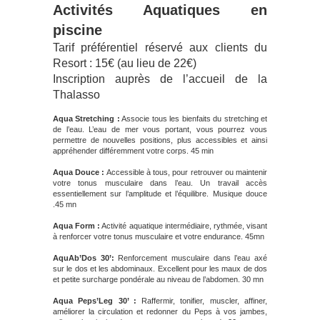
Activités Aquatiques en
piscine
Tarif préférentiel réservé aux clients du
Resort : 15€ (au lieu de 22€)
Inscription auprès de l’accueil de la
Thalasso
Aqua Stretching :
Associe tous les bienfaits du stretching et
de l’eau. L’eau de mer vous portant, vous pourrez vous
permettre de nouvelles positions, plus accessibles et ainsi
appréhender différemment votre corps. 45 min
Aqua Douce :
Accessible à tous, pour retrouver ou maintenir
votre tonus musculaire dans l’eau. Un travail accès
essentiellement sur l’amplitude et l’équilibre. Musique douce
.45 mn
Aqua Form :
Activité aquatique intermédiaire, rythmée, visant
à renforcer votre tonus musculaire et votre endurance. 45mn
AquAb’Dos 30’:
Renforcement musculaire dans l’eau axé
sur le dos et les abdominaux. Excellent pour les maux de dos
et petite surcharge pondérale au niveau de l’abdomen. 30 mn
Aqua Peps’Leg 30’ :
Raffermir, tonifier, muscler, affiner,
améliorer la circulation et redonner du Peps à vos jambes,