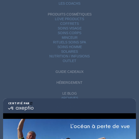
LES COACHS
PRODUITS COSMÉTIQUES
LOVE PRODUCTS
COFFRETS
SOINS VISAGE
SOINS CORPS
MINCEUR
RITUELS SOINS SPA
SOINS HOMME
SOLAIRES
NUTRITION / INFUSIONS
OUTLET
GUIDE CADEAUX
HÉBERGEMENT
LE BLOG
ARCHIVES
CATÉGORIES
CERTIFIÉ PAR
certifié
AVIS D'EXPERTS
par
Axeptio
LES COACHS
-
INFORMATIONS PRATIQUES
En
SOINS AVEC HÉBERGEMENT
savoir
DÉCOUVRIR EN IMAGES
plus
NEWSLETTERS