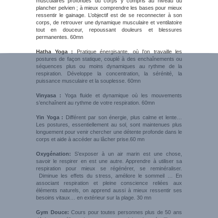
musculaires profondes du corps y compris au niveau du
plancher pelvien ; à mieux comprendre les bases pour mieux
ressentir le gainage. L’objectif est de se reconnecter à son
corps, de retrouver une dynamique musculaire et ventilatoire
tout en douceur, repoussant douleurs et blessures
permanentes. 60mn
Hatha Yoga :
Pratique énergisante, où l’on travaille les
postures de façon statique, couplé à des enchaînements ou
séquences plus ou moins dynamiques au rythme de la
respiration. Développe la concentration, la sérénité, la
puissance musculaire et la souplesse. 60mn
Vinyasa :
Yoga fluide et dynamique où les mouvements
s’enchaînent au rythme de votre respiration. 60mn
Yin Yoga :
Différent par son énergie, plus calme et lente…
Les postures, essentiellement au sol, sont maintenues plus
longuement pour venir chercher une détente profonde dans le
corps et aide à accéder au lâcher prise.60 mn
Oxygénation:
S’exposer à un air marin est une chose,
savoir le respirer en est une autre. Apprendre à utiliser sa
respiration pour mieux se régénérer, se reminéraliser.
Diminue les effets du stress, améliore le sommeil … En
associant respiration et pleine conscience reliées aux
éléments naturels, on apprend aussi à mieux ressentir ses
besoins vitaux… en extérieur sur la plage. 30 mn
Gym Douce:
Cours pour toutes personnes plus de 50 ans