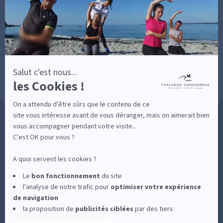
sur
BONNES RAISONS DE VENIR
MON COMPTE
Axeptio
MON PANIER
ACCÈS
CONTACT
MESURES D'HYGIÈNE
CONDITIONS GÉNÉRALES DE VENTE
CONDITIONS GÉNÉRALES - BONS CADEAUX
Salut c'est nous...
POLITIQUE DE CONFIDENTIALITÉ
les Cookies !
MENTIONS LÉGALES
On a attendu d'être sûrs que le contenu de ce
36 RUE DES SABLES BLANCS - 29900 CONCARNEAU - 02 98 75 05 40
site vous intéresse avant de vous déranger, mais on aimerait bien
vous accompagner pendant votre visite...
C'est OK pour vous ?
-
CLIQUEZ-ICI POUR MODIFIER VOS PRÉFÉRENCES EN MATIÈRE DE COOKIES
A quoi servent les cookies ?
Le
bon fonctionnement
du site
l'analyse de notre trafic pour
optimiser
votre expérience
de navigation
la proposition de
publicités ciblées
par des tiers