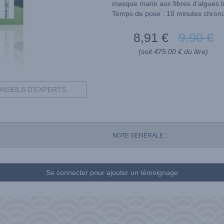
masque marin aux fibres d’algues lif
Temps de pose : 10 minutes chron
8
,91
€
9
,90
€
(soit 475.00 € du litre)
NSEILS D'EXPERTS
NOTE GÉNÉRALE :
Se connecter pour ajouter un témoignage