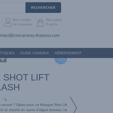
RECHERCHER
Mon compte
Mon panier
Se connecter
0
article
ontact@concarneau-thalasso.com
ÉTIQUES
GUIDE CADEAUX
HÉBERGEMENT
SHOT LIFT
LASH
*1
ps record ? Optez pour ce Masque Shot Lift
rin et enrichi en sucre d’algue tenseur, ce