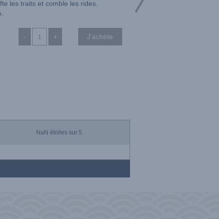
te les traits et comble les rides.
o.
-
+
NaN
étoiles sur 5