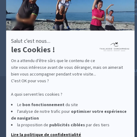
sur
GUIDE CADEAUX
HÉBERGEMENT
LE BLOG
ARCHIVE
Axeptio
CATÉGOR
AVIS D'E
Salut c'est nous...
les Cookies !
On a attendu d'être sûrs que le contenu de ce
site vous intéresse avant de vous déranger, mais on aimerait
MESURES D'HYGIÈNE
CONDITIONS GÉNÉRAL
bien vous accompagner pendant votre visite...
C'est OK pour vous ?
A quoi servent les cookies ?
Le
bon fonctionnement
du site
l'analyse de notre trafic pour
optimiser
votre expérience
de navigation
la proposition de
publicités ciblées
par des tiers
Lire la politique de confidentialité