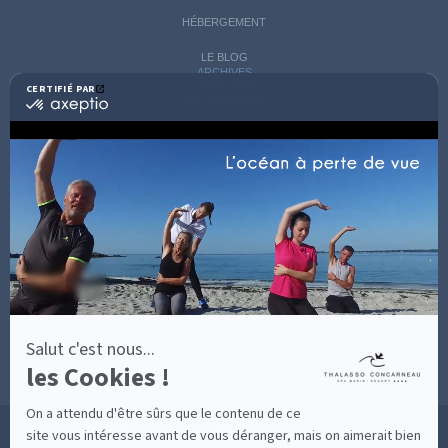
HÉBERGEMENT
LE BLOG
ARCHIVES
CATÉGORIES
CERTIFIÉ PAR
certifié
AVIS D'EXPERTS
par
Axeptio
LES COACHS
-
INFORMATIONS PRATIQUES
En
SOINS AVEC HÉBERGEMENT
savoir
DÉCOUVRIR EN IMAGES
plus
NEWSLETTERS
sur
BONNES RAISONS DE VENIR
MON COMPTE
Axeptio
MON PANIER
ACCÈS
CONTACT
MESURES D'HYGIÈNE
CONDITIONS GÉNÉRALES DE VENTE
CONDITIONS GÉNÉRALES - BONS CADEAUX
Salut c'est nous...
POLITIQUE DE CONFIDENTIALITÉ
les Cookies !
MENTIONS LÉGALES
On a attendu d'être sûrs que le contenu de ce
36 RUE DES SABLES BLANCS - 29900 CONCARNEAU - 02 98 75 05 40
site vous intéresse avant de vous déranger, mais on aimerait bien