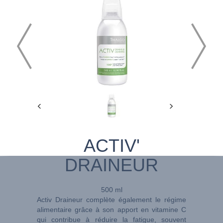
ACTIV'
DRAINEUR
500 ml
Activ Draineur complète également le régime
alimentaire grâce à son apport en vitamine C
qui contribue à réduire la fatigue, souvent