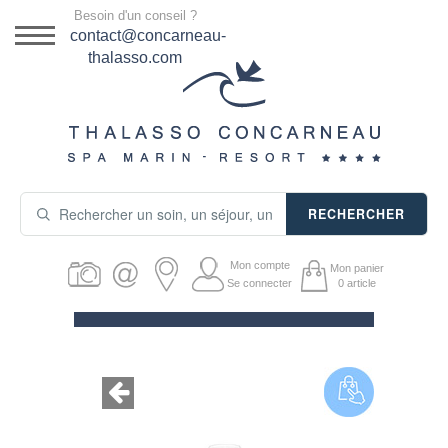
Menu
Besoin d'un conseil ?
DESTINATION
contact@concarneau-
thalasso.com
NOS OFFRES
SÉJOURS THALASSO
SOINS & JOURNÉES
RECHERCHER
ACTIVITÉS
Mon compte
Mon panier
PRODUITS COSMÉTIQUES
Se connecter
0
article
GUIDE CADEAUX
HÉBERGEMENT