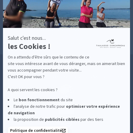
MON COMPTE
Axeptio
MON PANIER
ACCÈS
CONTACT
MESURES D'HYGIÈNE
CONDITIONS GÉNÉRALES DE VENTE
CONDITIONS GÉNÉRALES - BONS CADEAUX
Salut c'est nous...
POLITIQUE DE CONFIDENTIALITÉ
les Cookies !
MENTIONS LÉGALES
On a attendu d'être sûrs que le contenu de ce
36 RUE DES SABLES BLANCS - 29900 CONCARNEAU - 02 98 75 05 40
site vous intéresse avant de vous déranger, mais on aimerait bien
vous accompagner pendant votre visite...
C'est OK pour vous ?
-
CLIQUEZ-ICI POUR MODIFIER VOS PRÉFÉRENCES EN MATIÈRE DE COOKIES
A quoi servent les cookies ?
Le
bon fonctionnement
du site
l'analyse de notre trafic pour
optimiser
votre expérience
de navigation
la proposition de
publicités ciblées
par des tiers
Politique de confidentialité