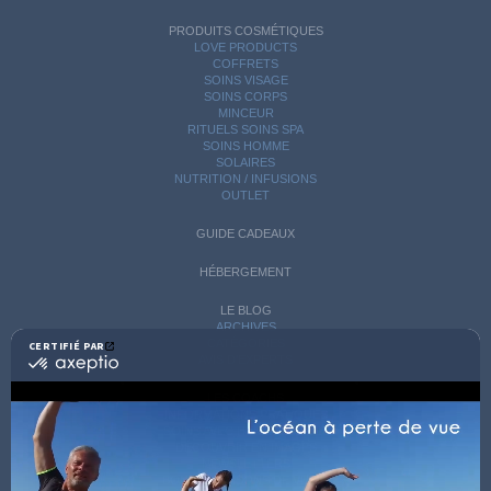
PRODUITS COSMÉTIQUES
LOVE PRODUCTS
COFFRETS
SOINS VISAGE
SOINS CORPS
MINCEUR
RITUELS SOINS SPA
SOINS HOMME
SOLAIRES
NUTRITION / INFUSIONS
OUTLET
GUIDE CADEAUX
HÉBERGEMENT
LE BLOG
ARCHIVES
CATÉGORIES
CERTIFIÉ PAR
certifié
AVIS D'EXPERTS
par
Axeptio
LES COACHS
-
INFORMATIONS PRATIQUES
En
SOINS AVEC HÉBERGEMENT
savoir
DÉCOUVRIR EN IMAGES
plus
NEWSLETTERS
BONNES RAISONS DE VENIR
sur