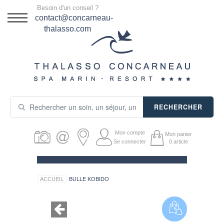
Menu
Besoin d'un conseil ?
DESTINATION
contact@concarneau-
thalasso.com
NOS OFFRES
SÉJOURS THALASSO
SOINS & JOURNÉES
RECHERCHER
ACTIVITÉS
Mon compte
Mon panier
PRODUITS COSMÉTIQUES
Se connecter
0
article
GUIDE CADEAUX
ACCUEIL
BULLE KOBIDO
HÉBERGEMENT