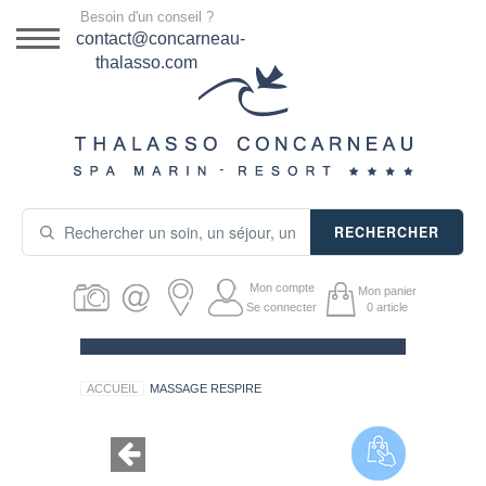
Menu
Besoin d'un conseil ?
DESTINATION
contact@concarneau-
thalasso.com
NOS OFFRES
SÉJOURS THALASSO
SOINS & JOURNÉES
RECHERCHER
ACTIVITÉS
Mon compte
Mon panier
PRODUITS COSMÉTIQUES
Se connecter
0
article
GUIDE CADEAUX
ACCUEIL
MASSAGE RESPIRE
HÉBERGEMENT