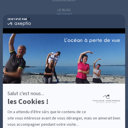
LE BLOG
ARCHIVES
CATÉGORIES
CERTIFIÉ PAR
certifié
AVIS D'EXPERTS
par
Axeptio
LES COACHS
-
INFORMATIONS PRATIQUES
En
SOINS AVEC HÉBERGEMENT
savoir
DÉCOUVRIR EN IMAGES
plus
NEWSLETTERS
sur
BONNES RAISONS DE VENIR
MON COMPTE
Axeptio
MON PANIER
ACCÈS
CONTACT
MESURES D'HYGIÈNE
CONDITIONS GÉNÉRALES DE VENTE
CONDITIONS GÉNÉRALES - BONS CADEAUX
Salut c'est nous...
POLITIQUE DE CONFIDENTIALITÉ
les Cookies !
MENTIONS LÉGALES
On a attendu d'être sûrs que le contenu de ce
36 RUE DES SABLES BLANCS - 29900 CONCARNEAU - 02 98 75 05 40
site vous intéresse avant de vous déranger, mais on aimerait bien
vous accompagner pendant votre visite...