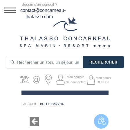
Menu
Besoin d'un conseil ?
DESTINATION
contact@concarneau-
thalasso.com
NOS OFFRES
SÉJOURS THALASSO
SOINS & JOURNÉES
RECHERCHER
ACTIVITÉS
Mon compte
Mon panier
PRODUITS COSMÉTIQUES
Se connecter
0
article
GUIDE CADEAUX
ACCUEIL
BULLE EVASION
HÉBERGEMENT