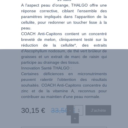
A l'aspect peau d'orange, THALGO offre une
réponse corrective, ciblant l'ensemble des
paramètres impliqués dans l'apparition de la
cellulite, pour redonner un toucher lisse à la
peau.
COACH Anti-Capitons contient un concentré
breveté de melon, cliniquement testé sur la
réduction de la cellulite*, des extraits
d'Ascophyllum nodosum, de thé vert brûleur de
graisses et un extrait de marc de raisin qui
participe au drainage des tissus.
Innovation Santé THALGO :
Certaines déficiences en micronutriments
peuvent ralentir l'obtention des résultats
souhaités. COACH Anti-Capitons concentre du
zinc et de la vitamine A, reconnus pour
contribuer au maintien d'une peau normale.
30
,15
€
33
,50
€
-
+