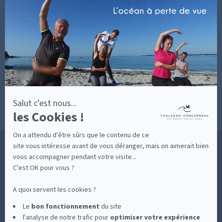
-
INFORMATIONS PRATIQUES
En
SOINS AVEC HÉBERGEMENT
savoir
DÉCOUVRIR EN IMAGES
plus
NEWSLETTERS
sur
BONNES RAISONS DE VENIR
MON COMPTE
Axeptio
MON PANIER
ACCÈS
CONTACT
MESURES D'HYGIÈNE
CONDITIONS GÉNÉRALES DE VENTE
CONDITIONS GÉNÉRALES - BONS CADEAUX
Salut c'est nous...
POLITIQUE DE CONFIDENTIALITÉ
les Cookies !
MENTIONS LÉGALES
On a attendu d'être sûrs que le contenu de ce
36 RUE DES SABLES BLANCS - 29900 CONCARNEAU - 02 98 75 05 40
site vous intéresse avant de vous déranger, mais on aimerait bien
vous accompagner pendant votre visite...
C'est OK pour vous ?
-
CLIQUEZ-ICI POUR MODIFIER VOS PRÉFÉRENCES EN MATIÈRE DE COOKIES
A quoi servent les cookies ?
Le
bon fonctionnement
du site
l'analyse de notre trafic pour
optimiser
votre expérience