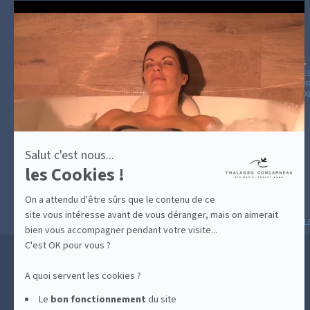
Axeptio
-
En
savoir
plus
sur
GUIDE CADEAUX
HÉBERGEMENT
LE BLOG
ARCHIVE
Axeptio
CATÉGOR
AVIS D'E
Salut c'est nous...
les Cookies !
On a attendu d'être sûrs que le contenu de ce
site vous intéresse avant de vous déranger, mais on aimerait
MESURES D'HYGIÈNE
CONDITIONS GÉNÉRAL
bien vous accompagner pendant votre visite...
C'est OK pour vous ?
A quoi servent les cookies ?
Le
bon fonctionnement
du site