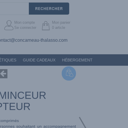
RECHERCHER
Mon compte
Mon panier
Se connecter
0
article
ontact@concarneau-thalasso.com
ÉTIQUES
GUIDE CADEAUX
HÉBERGEMENT
'MINCEUR
PTEUR
comprimés
personnes souhaitant un accompagnement