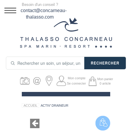
Menu
Besoin d'un conseil ?
DESTINATION
contact@concarneau-
thalasso.com
NOS OFFRES
SÉJOURS THALASSO
SOINS & JOURNÉES
RECHERCHER
ACTIVITÉS
Mon compte
Mon panier
PRODUITS COSMÉTIQUES
Se connecter
0
article
GUIDE CADEAUX
ACCUEIL
ACTIV' DRAINEUR
HÉBERGEMENT