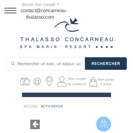
Menu
Besoin d'un conseil ?
DESTINATION
contact@concarneau-
thalasso.com
NOS OFFRES
SÉJOURS THALASSO
SOINS & JOURNÉES
RECHERCHER
ACTIVITÉS
Mon compte
Mon panier
PRODUITS COSMÉTIQUES
Se connecter
0
article
GUIDE CADEAUX
ACCUEIL
ACTIV DETOX
HÉBERGEMENT