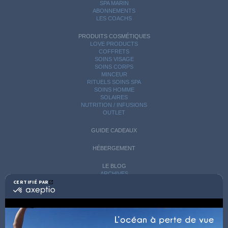
SPA MARIN
ABONNEMENTS
LES COACHS
PRODUITS COSMÉTIQUES
LOVE PRODUCTS
COFFRETS
SOINS VISAGE
SOINS CORPS
MINCEUR
RITUELS SOINS SPA
SOINS HOMME
SOLAIRES
NUTRITION / INFUSIONS
OUTLET
GUIDE CADEAUX
HÉBERGEMENT
LE BLOG
ARCHIVES
CATÉGORIES
CERTIFIÉ PAR
certifié
AVIS D'EXPERTS
par
Axeptio
LES COACHS
-
INFORMATIONS PRATIQUES
En
SOINS AVEC HÉBERGEMENT