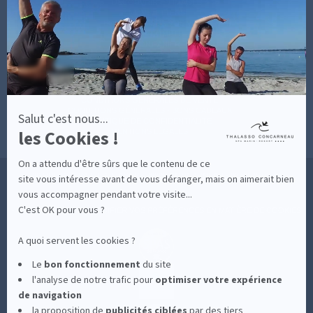
savoir
DÉCOUVRIR EN IMAGES
plus
NEWSLETTERS
sur
BONNES RAISONS DE VENIR
MON COMPTE
Axeptio
MON PANIER
ACCÈS
CONTACT
MESURES D'HYGIÈNE
CONDITIONS GÉNÉRALES DE VENTE
CONDITIONS GÉNÉRALES - BONS CADEAUX
Salut c'est nous...
POLITIQUE DE CONFIDENTIALITÉ
les Cookies !
MENTIONS LÉGALES
On a attendu d'être sûrs que le contenu de ce
36 RUE DES SABLES BLANCS - 29900 CONCARNEAU - 02 98 75 05 40
site vous intéresse avant de vous déranger, mais on aimerait bien
vous accompagner pendant votre visite...
C'est OK pour vous ?
-
CLIQUEZ-ICI POUR MODIFIER VOS PRÉFÉRENCES EN MATIÈRE DE COOKIES
A quoi servent les cookies ?
Le
bon fonctionnement
du site
l'analyse de notre trafic pour
optimiser
votre expérience
de navigation
la proposition de
publicités ciblées
par des tiers