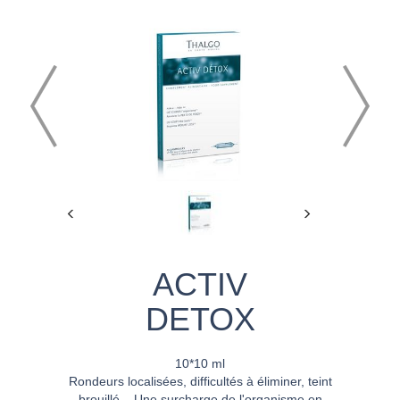
ACTIV
DETOX
10*10 ml
Rondeurs localisées, difficultés à éliminer, teint
brouillé... Une surcharge de l'organisme en