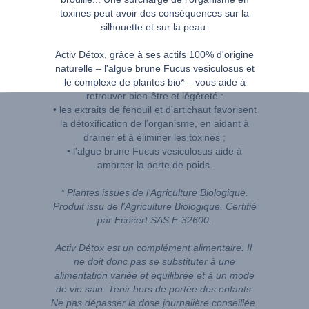
toxines peut avoir des conséquences sur la
silhouette et sur la peau.
Activ Détox, grâce à ses actifs 100% d'origine
naturelle – l'algue brune Fucus vesiculosus et
le complexe de plantes bio* – vous aide à
retrouver bien-être et légèreté :
• les extraits de fenouil et d'artichaut favorisent
la détoxification de l'organisme, en aidant à
drainer et à éliminer les toxines ;
• l'algue brune Fucus vesiculosus aide à
amorcer la perte de poids.
* Plantes issues de l'Agriculture Biologique.
Produit issu de l'Agriculture Biologique. Certifié
par Ecocert SAS F-32600.
Activ Détox est un complément alimentaire. Il
ne doit donc pas se substituter à une
alimentation variée et équilibrée et à un mode
de vie sain. Tenir hors de portée des enfants.
Ne pas dépasser la dose journalière conseillée.