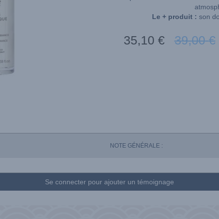
atmosph
Le + produit :
son do
35
,10
€
39
,00
€
NOTE GÉNÉRALE :
Se connecter pour ajouter un témoignage