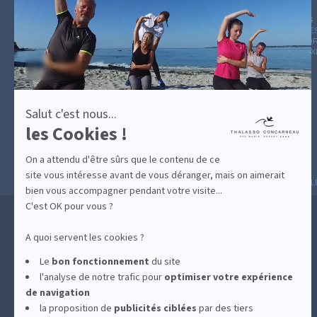
plus
sur
GUIDE CADEAUX
HÉBERGEMENT
LE BLOG
ARCHIVE
Axeptio
CATÉGOR
AVIS D'E
Salut c'est nous...
les Cookies !
On a attendu d'être sûrs que le contenu de ce
site vous intéresse avant de vous déranger, mais on aimerait
MESURES D'HYGIÈNE
CONDITIONS GÉNÉRAL
bien vous accompagner pendant votre visite...
C'est OK pour vous ?
A quoi servent les cookies ?
Le
bon fonctionnement
du site
l'analyse de notre trafic pour
optimiser
votre expérience
de navigation
la proposition de
publicités ciblées
par des tiers