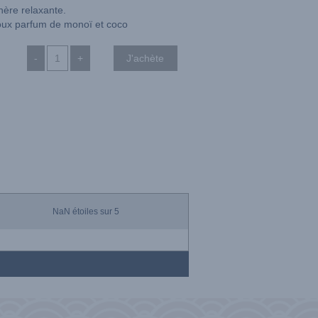
ère relaxante.
ux parfum de monoï et coco
-
+
NaN
étoiles sur 5