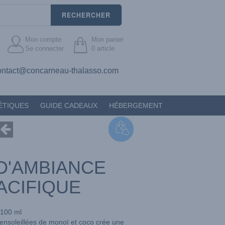
RECHERCHER
Mon compte
Mon panier
Se connecter
0
article
ontact@concarneau-thalasso.com
ÉTIQUES
GUIDE CADEAUX
HÉBERGEMENT
D'AMBIANCE
PACIFIQUE
100 ml
 ensoleillées de monoï et coco crée une