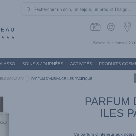
c
Besoin d'un conseil ?
ALASSO
SOINS & JOURNÉES
ACTIVITÉS
PRODUITS COSM
ELS SOINS SPA
PARFUM D'AMBIANCE ILES PACIFIQUE
PARFUM 
ILES 
Ce parfum d’intérieur aux notes