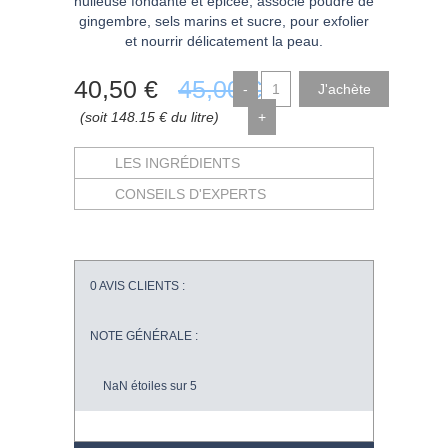
huileuse fondante et épicée, associe poudre de
gingembre, sels marins et sucre, pour exfolier
et nourrir délicatement la peau.
40
,50
€
45
,00
€
-
(soit 148.15 € du litre)
+
LES INGRÉDIENTS
CONSEILS D'EXPERTS
0
AVIS CLIENTS :
NOTE GÉNÉRALE :
NaN
étoiles sur 5