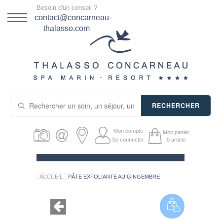
Menu
Besoin d'un conseil ?
DESTINATION
contact@concarneau-
thalasso.com
NOS OFFRES
SÉJOURS THALASSO
SOINS & JOURNÉES
RECHERCHER
ACTIVITÉS
Mon compte
Mon panier
PRODUITS COSMÉTIQUES
Se connecter
0
article
GUIDE CADEAUX
ACCUEIL
PÂTE EXFOLIANTE AU GINGEMBRE
HÉBERGEMENT