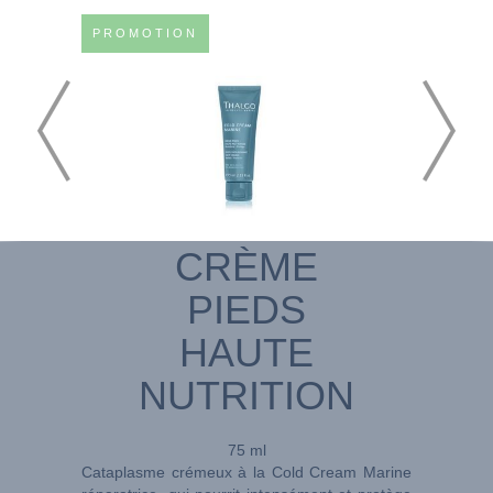
PROMOTION
CRÈME
PIEDS
HAUTE
NUTRITION
75 ml
Cataplasme crémeux à la Cold Cream Marine