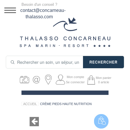
Menu
Besoin d'un conseil ?
DESTINATION
contact@concarneau-
thalasso.com
NOS OFFRES
SÉJOURS THALASSO
SOINS & JOURNÉES
RECHERCHER
ACTIVITÉS
Mon compte
Mon panier
PRODUITS COSMÉTIQUES
Se connecter
0
article
GUIDE CADEAUX
ACCUEIL
CRÈME PIEDS HAUTE NUTRITION
HÉBERGEMENT