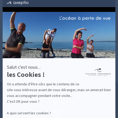
certifié
AVIS D'EXPERTS
par
Axeptio
LES COACHS
-
INFORMATIONS PRATIQUES
En
SOINS AVEC HÉBERGEMENT
savoir
DÉCOUVRIR EN IMAGES
plus
NEWSLETTERS
sur
BONNES RAISONS DE VENIR
MON COMPTE
Axeptio
MON PANIER
ACCÈS
CONTACT
MESURES D'HYGIÈNE
CONDITIONS GÉNÉRALES DE VENTE
CONDITIONS GÉNÉRALES - BONS CADEAUX
Salut c'est nous...
POLITIQUE DE CONFIDENTIALITÉ
les Cookies !
MENTIONS LÉGALES
On a attendu d'être sûrs que le contenu de ce
36 RUE DES SABLES BLANCS - 29900 CONCARNEAU - 02 98 75 05 40
site vous intéresse avant de vous déranger, mais on aimerait bien
vous accompagner pendant votre visite...
C'est OK pour vous ?
-
CLIQUEZ-ICI POUR MODIFIER VOS PRÉFÉRENCES EN MATIÈRE DE COOKIES
A quoi servent les cookies ?