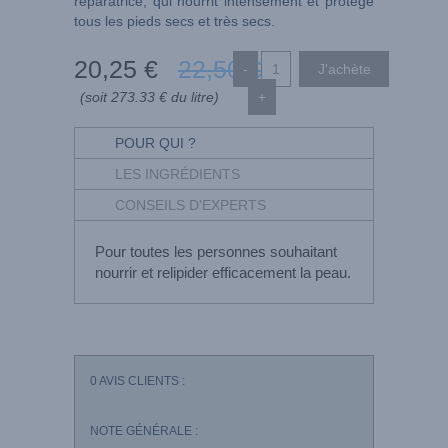
réparatrice, qui nourrit intensément et protège
tous les pieds secs et très secs.
20
,25
€
22
,50
€
-
(soit 273.33 € du litre)
+
POUR QUI ?
LES INGRÉDIENTS
CONSEILS D'EXPERTS
Pour toutes les personnes souhaitant
nourrir et relipider efficacement la peau.
0
AVIS CLIENTS :
NOTE GÉNÉRALE :