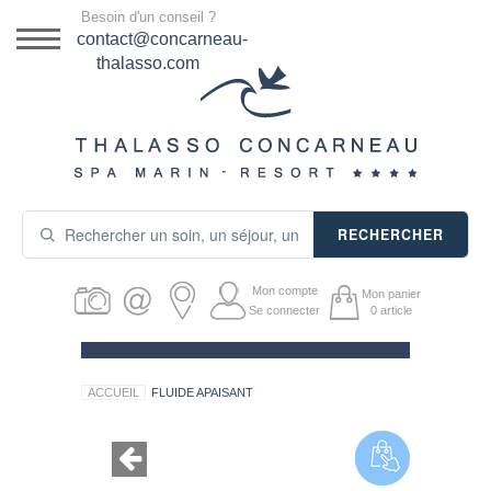
Menu
Besoin d'un conseil ?
DESTINATION
contact@concarneau-
thalasso.com
NOS OFFRES
SÉJOURS THALASSO
SOINS & JOURNÉES
RECHERCHER
ACTIVITÉS
Mon compte
Mon panier
PRODUITS COSMÉTIQUES
Se connecter
0
article
GUIDE CADEAUX
ACCUEIL
FLUIDE APAISANT
HÉBERGEMENT