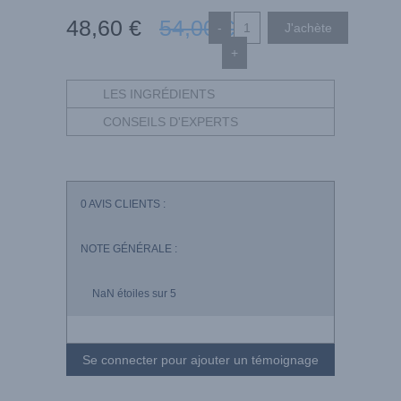
48
,60
€
54
,00
€
-
+
LES INGRÉDIENTS
CONSEILS D'EXPERTS
0
AVIS CLIENTS :
NOTE GÉNÉRALE :
NaN
étoiles sur 5
Se connecter pour ajouter un témoignage