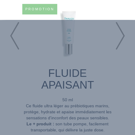
PROMOTION
FLUIDE
APAISANT
50 ml
Ce fluide ultra léger au prébiotiques marins,
protège, hydrate et apaise immédiatement les
sensations d'inconfort des peaux sensibles.
Le + produit :
son tube pompe, facilement
transportable, qui délivre la juste dose.