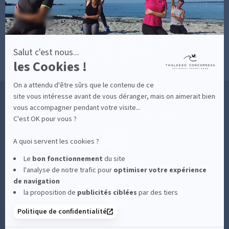
ACCÈS
CONTACT
MESURES D'HYGIÈNE
CONDITIONS GÉNÉRALES DE VENTE
CONDITIONS GÉNÉRALES - BONS CADEAUX
Salut c'est nous...
POLITIQUE DE CONFIDENTIALITÉ
les Cookies !
MENTIONS LÉGALES
On a attendu d'être sûrs que le contenu de ce
36 RUE DES SABLES BLANCS - 29900 CONCARNEAU - 02 98 75 05 40
site vous intéresse avant de vous déranger, mais on aimerait bien
vous accompagner pendant votre visite...
C'est OK pour vous ?
-
CLIQUEZ-ICI POUR MODIFIER VOS PRÉFÉRENCES EN MATIÈRE DE COOKIES
A quoi servent les cookies ?
Le
bon fonctionnement
du site
l'analyse de notre trafic pour
optimiser
votre expérience
de navigation
la proposition de
publicités ciblées
par des tiers
Politique de confidentialité
RETROUVEZ-NOUS SUR :