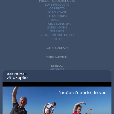
PRODUITS COSMÉTIQUES
LOVE PRODUCTS
COFFRETS
SOINS VISAGE
SOINS CORPS
MINCEUR
RITUELS SOINS SPA
SOINS HOMME
SOLAIRES
NUTRITION / INFUSIONS
OUTLET
GUIDE CADEAUX
HÉBERGEMENT
LE BLOG
ARCHIVES
CATÉGORIES
CERTIFIÉ PAR
certifié
AVIS D'EXPERTS
par
Axeptio
LES COACHS
-
INFORMATIONS PRATIQUES
En
SOINS AVEC HÉBERGEMENT
savoir
DÉCOUVRIR EN IMAGES
plus
NEWSLETTERS
sur
BONNES RAISONS DE VENIR
MON COMPTE
Axeptio
MON PANIER