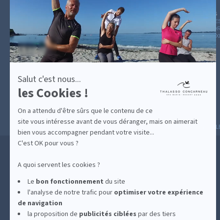
plus
sur
GUIDE CADEAUX
HÉBERGEMENT
LE BLOG
ARCHIVE
Axeptio
CATÉGOR
AVIS D'E
Salut c'est nous...
les Cookies !
On a attendu d'être sûrs que le contenu de ce
site vous intéresse avant de vous déranger, mais on aimerait
MESURES D'HYGIÈNE
CONDITIONS GÉNÉRAL
bien vous accompagner pendant votre visite...
C'est OK pour vous ?
A quoi servent les cookies ?
Le
bon fonctionnement
du site
l'analyse de notre trafic pour
optimiser
votre expérience
de navigation
la proposition de
publicités ciblées
par des tiers