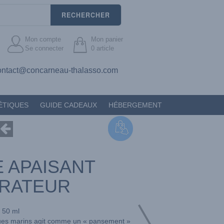
RECHERCHER
Mon compte
Mon panier
Se connecter
0
article
ontact@concarneau-thalasso.com
ÉTIQUES
GUIDE CADEAUX
HÉBERGEMENT
 APAISANT
RATEUR
50 ml
es marins agit comme un « pansement »