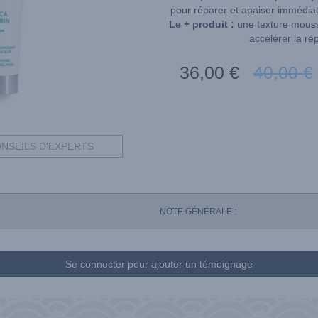
pour réparer et apaiser immédiat
Le + produit :
une texture mousse
accélérer la ré
36
,00
€
40
,00
€
NSEILS D'EXPERTS
NOTE GÉNÉRALE :
Se connecter pour ajouter un témoignage