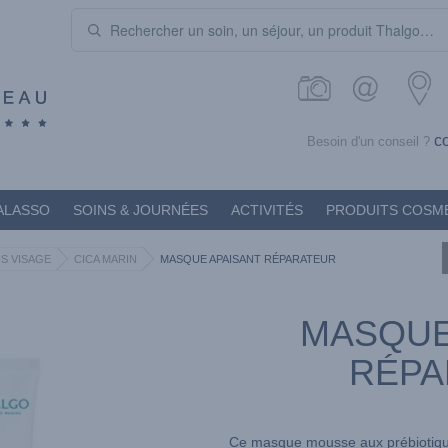
c
Besoin d'un conseil ?
ALASSO
SOINS & JOURNÉES
ACTIVITÉS
PRODUITS COSM
S VISAGE
CICA MARIN
MASQUE APAISANT RÉPARATEUR
MASQUE
RÉPA
Ce masque mousse aux prébiotiqu