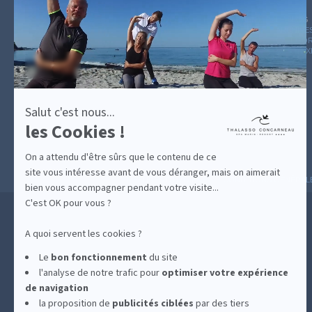
plus
sur
GUIDE CADEAUX
HÉBERGEMENT
LE BLOG
ARCHIVE
Axeptio
CATÉGOR
AVIS D'E
Salut c'est nous...
les Cookies !
On a attendu d'être sûrs que le contenu de ce
site vous intéresse avant de vous déranger, mais on aimerait
MESURES D'HYGIÈNE
CONDITIONS GÉNÉRAL
bien vous accompagner pendant votre visite...
C'est OK pour vous ?
A quoi servent les cookies ?
Le
bon fonctionnement
du site
l'analyse de notre trafic pour
optimiser
votre expérience
de navigation
la proposition de
publicités ciblées
par des tiers