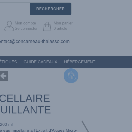
RECHERCHER
Mon compte
Mon panier
Se connecter
0
article
ontact@concarneau-thalasso.com
ÉTIQUES
GUIDE CADEAUX
HÉBERGEMENT
CELLAIRE
UILLANTE
200 ml
eau micellaire à l’Extrait d’Algues Micro-