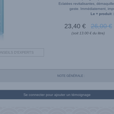
Eclatées revitalisantes, démaquille,
geste. Immédiatement, impu
Le + produit :
23
,40
€
26
,00
€
(soit 13.00 € du litre)
NSEILS D'EXPERTS
NOTE GÉNÉRALE :
Se connecter pour ajouter un témoignage