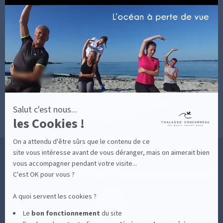
Axeptio
LES COACHS
-
INFORMATIONS PRATIQUES
En
SOINS AVEC HÉBERGEMENT
savoir
DÉCOUVRIR EN IMAGES
plus
NEWSLETTERS
sur
BONNES RAISONS DE VENIR
MON COMPTE
Axeptio
MON PANIER
ACCÈS
CONTACT
MESURES D'HYGIÈNE
CONDITIONS GÉNÉRALES DE VENTE
CONDITIONS GÉNÉRALES - BONS CADEAUX
Salut c'est nous...
POLITIQUE DE CONFIDENTIALITÉ
les Cookies !
MENTIONS LÉGALES
On a attendu d'être sûrs que le contenu de ce
36 RUE DES SABLES BLANCS - 29900 CONCARNEAU - 02 98 75 05 40
site vous intéresse avant de vous déranger, mais on aimerait bien
vous accompagner pendant votre visite...
C'est OK pour vous ?
-
CLIQUEZ-ICI POUR MODIFIER VOS PRÉFÉRENCES EN MATIÈRE DE COOKIES
A quoi servent les cookies ?
Le
bon fonctionnement
du site