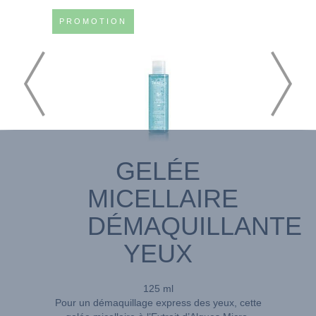
PROMOTION
GELÉE
MICELLAIRE
DÉMAQUILLANTE
YEUX
125 ml
Pour un démaquillage express des yeux, cette