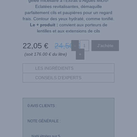
gelée micellaire à l’Extrait d’Algues Micro-
Eclatées revitalisantes, démaquille
parfaitement cils et paupières pour un regard
frais. Contour des yeux hydraté, comme tonifié.
Le + produit :
convient aux porteurs de
lentilles et aux extensions de cils
22
,05
€
24
,50
€
-
(soit 176.00 € du litre)
+
LES INGRÉDIENTS
CONSEILS D'EXPERTS
0
AVIS CLIENTS :
NOTE GÉNÉRALE :
NaN
étoiles sur 5