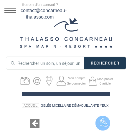
Menu
Besoin d'un conseil ?
DESTINATION
contact@concarneau-
thalasso.com
NOS OFFRES
SÉJOURS THALASSO
SOINS & JOURNÉES
RECHERCHER
ACTIVITÉS
Mon compte
Mon panier
PRODUITS COSMÉTIQUES
Se connecter
0
article
GUIDE CADEAUX
ACCUEIL
GELÉE MICELLAIRE DÉMAQUILLANTE YEUX
HÉBERGEMENT