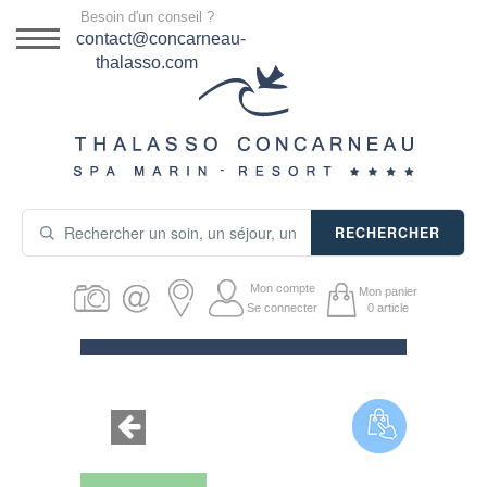
Menu
Besoin d'un conseil ?
DESTINATION
contact@concarneau-
thalasso.com
NOS OFFRES
SÉJOURS THALASSO
SOINS & JOURNÉES
RECHERCHER
ACTIVITÉS
Mon compte
Mon panier
PRODUITS COSMÉTIQUES
Se connecter
0
article
GUIDE CADEAUX
HÉBERGEMENT