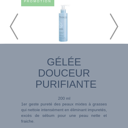
PROMOTION
GÉLÉE
DOUCEUR
PURIFIANTE
200 ml
1er geste pureté des peaux mixtes à grasses
qui nettoie intensément en éliminant impuretés,
excès de sébum pour une peau nette et
fraiche.