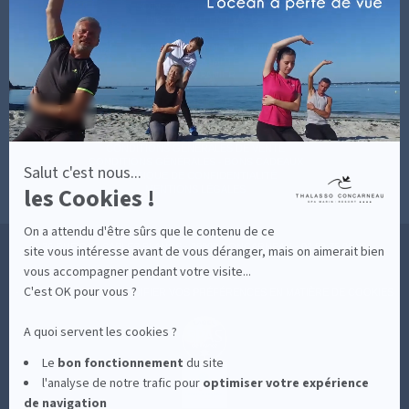
En
SOINS AVEC HÉBERGEMENT
savoir
DÉCOUVRIR EN IMAGES
plus
NEWSLETTERS
sur
BONNES RAISONS DE VENIR
MON COMPTE
Axeptio
MON PANIER
ACCÈS
CONTACT
MESURES D'HYGIÈNE
CONDITIONS GÉNÉRALES DE VENTE
CONDITIONS GÉNÉRALES - BONS CADEAUX
Salut c'est nous...
POLITIQUE DE CONFIDENTIALITÉ
les Cookies !
MENTIONS LÉGALES
On a attendu d'être sûrs que le contenu de ce
36 RUE DES SABLES BLANCS - 29900 CONCARNEAU - 02 98 75 05 40
site vous intéresse avant de vous déranger, mais on aimerait bien
vous accompagner pendant votre visite...
C'est OK pour vous ?
-
CLIQUEZ-ICI POUR MODIFIER VOS PRÉFÉRENCES EN MATIÈRE DE COOKIES
A quoi servent les cookies ?
Le
bon fonctionnement
du site
l'analyse de notre trafic pour
optimiser
votre expérience
de navigation