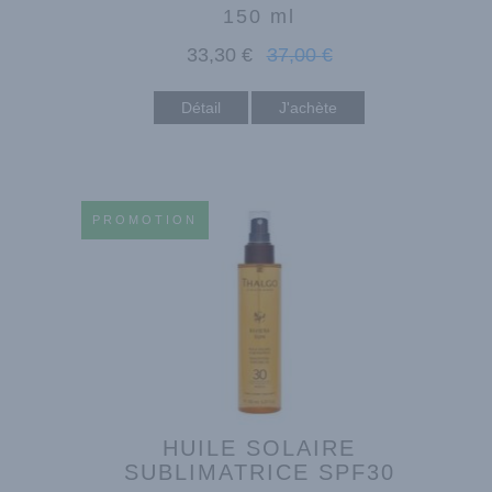
150 ml
33
,30
€
37
,00
€
Détail
PROMOTION
HUILE SOLAIRE
SUBLIMATRICE SPF30