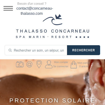
Menu
Besoin d'un conseil ?
DESTINATION
contact@concarneau-
thalasso.com
NOS OFFRES
SÉJOURS THALASSO
SOINS & JOURNÉES
RECHERCHER
ACTIVITÉS
Mon compte
Mon panier
PRODUITS COSMÉTIQUES
Se connecter
0
article
GUIDE CADEAUX
HÉBERGEMENT
PROTECTION SOLAIRE