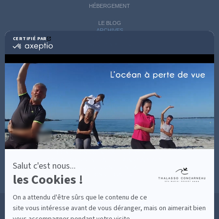
HÉBERGEMENT
LE BLOG
ARCHIVES
CATÉGORIES
CERTIFIÉ PAR
certifié
AVIS D'EXPERTS
par
Axeptio
LES COACHS
-
INFORMATIONS PRATIQUES
En
SOINS AVEC HÉBERGEMENT
savoir
DÉCOUVRIR EN IMAGES
plus
NEWSLETTERS
sur
BONNES RAISONS DE VENIR
MON COMPTE
Axeptio
MON PANIER
ACCÈS
CONTACT
MESURES D'HYGIÈNE
CONDITIONS GÉNÉRALES DE VENTE
CONDITIONS GÉNÉRALES - BONS CADEAUX
Salut c'est nous...
POLITIQUE DE CONFIDENTIALITÉ
les Cookies !
MENTIONS LÉGALES
On a attendu d'être sûrs que le contenu de ce
36 RUE DES SABLES BLANCS - 29900 CONCARNEAU - 02 98 75 05 40
site vous intéresse avant de vous déranger, mais on aimerait bien