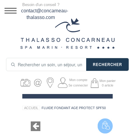
Menu
Besoin d'un conseil ?
DESTINATION
contact@concarneau-
thalasso.com
NOS OFFRES
SÉJOURS THALASSO
SOINS & JOURNÉES
RECHERCHER
ACTIVITÉS
Mon compte
Mon panier
PRODUITS COSMÉTIQUES
Se connecter
0
article
GUIDE CADEAUX
ACCUEIL
FLUIDE FONDANT AGE PROTECT SPF50
HÉBERGEMENT