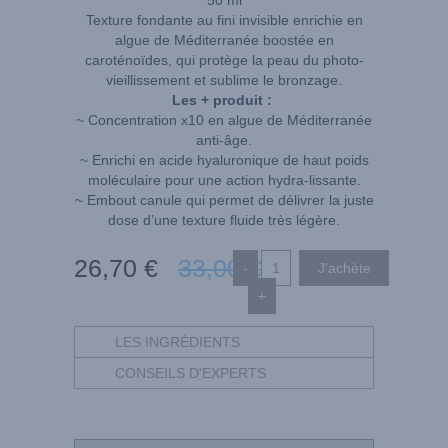
Texture fondante au fini invisible enrichie en
algue de Méditerranée boostée en
caroténoïdes, qui protège la peau du photo-
vieillissement et sublime le bronzage.
Les + produit :
~ Concentration x10 en algue de Méditerranée
anti-âge.
~ Enrichi en acide hyaluronique de haut poids
moléculaire pour une action hydra-lissante.
~ Embout canule qui permet de délivrer la juste
dose d’une texture fluide très légère.
26
,70
€
33
,00
€
-
+
LES INGRÉDIENTS
CONSEILS D'EXPERTS