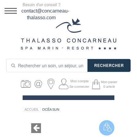
Menu
Besoin d'un conseil ?
DESTINATION
contact@concarneau-
thalasso.com
NOS OFFRES
SÉJOURS THALASSO
SOINS & JOURNÉES
RECHERCHER
ACTIVITÉS
Mon compte
Mon panier
PRODUITS COSMÉTIQUES
Se connecter
0
article
GUIDE CADEAUX
ACCUEIL
OCÉA SUN
HÉBERGEMENT