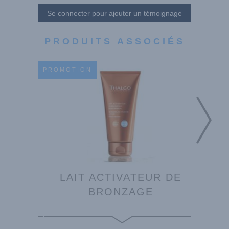
Se connecter pour ajouter un témoignage
PRODUITS ASSOCIÉS
PROMOTION
PROMO
 ÂGE
LAIT ACTIVATEUR DE
CR
15
BRONZAGE