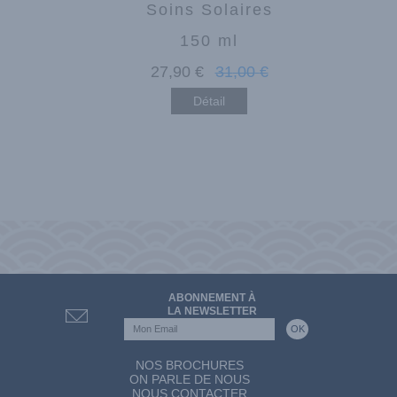
s
Soins Solaires
150 ml
€
27
,90
€
31
,00
€
Détail
ABONNEMENT À
LA NEWSLETTER
NOS BROCHURES
ON PARLE DE NOUS
NOUS CONTACTER