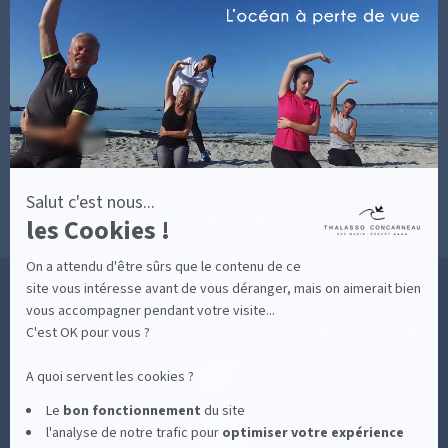
-
INFORMATIONS PRATIQUES
En
SOINS AVEC HÉBERGEMENT
savoir
DÉCOUVRIR EN IMAGES
plus
NEWSLETTERS
sur
BONNES RAISONS DE VENIR
MON COMPTE
Axeptio
MON PANIER
ACCÈS
CONTACT
MESURES D'HYGIÈNE
CONDITIONS GÉNÉRALES DE VENTE
CONDITIONS GÉNÉRALES - BONS CADEAUX
Salut c'est nous...
POLITIQUE DE CONFIDENTIALITÉ
les Cookies !
MENTIONS LÉGALES
On a attendu d'être sûrs que le contenu de ce
36 RUE DES SABLES BLANCS - 29900 CONCARNEAU - 02 98 75 05 40
site vous intéresse avant de vous déranger, mais on aimerait bien
vous accompagner pendant votre visite...
C'est OK pour vous ?
-
CLIQUEZ-ICI POUR MODIFIER VOS PRÉFÉRENCES EN MATIÈRE DE COOKIES
A quoi servent les cookies ?
Le
bon fonctionnement
du site
l'analyse de notre trafic pour
optimiser
votre expérience