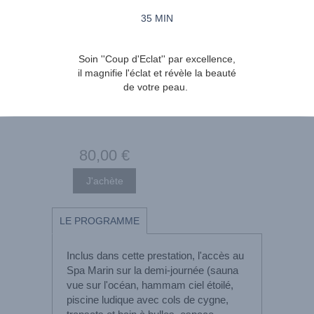
35 MIN
Soin ''Coup d'Eclat'' par excellence,
il magnifie l'éclat et révèle la beauté
de votre peau.
80
,00
€
LE PROGRAMME
Inclus dans cette prestation, l'accès au
Spa Marin sur la demi-journée (sauna
vue sur l'océan, hammam ciel étoilé,
piscine ludique avec cols de cygne,