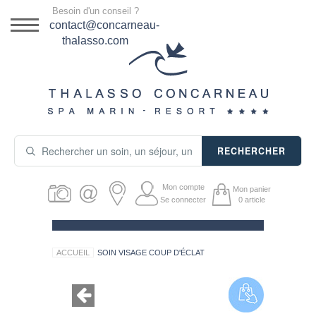
Menu
Besoin d'un conseil ?
DESTINATION
contact@concarneau-
thalasso.com
NOS OFFRES
SÉJOURS THALASSO
SOINS & JOURNÉES
RECHERCHER
ACTIVITÉS
Mon compte
Mon panier
PRODUITS COSMÉTIQUES
Se connecter
0
article
GUIDE CADEAUX
ACCUEIL
SOIN VISAGE COUP D'ÉCLAT
HÉBERGEMENT