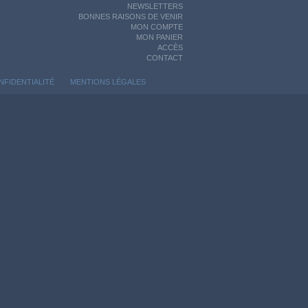
NEWSLETTERS
BONNES RAISONS DE VENIR
MON COMPTE
MON PANIER
ACCÈS
CONTACT
NFIDENTIALITÉ
MENTIONS LÉGALES
ontrôler la manière dont vos informations sont manipulées.