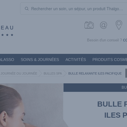
c
Besoin d'un conseil ?
ALASSO
SOINS & JOURNÉES
ACTIVITÉS
PRODUITS COSM
2 JOURNÉE OU JOURNÉE
BULLES SPA
BULLE RELAXANTE ILES PACIFIQUE
BU
BULLE 
ILES 