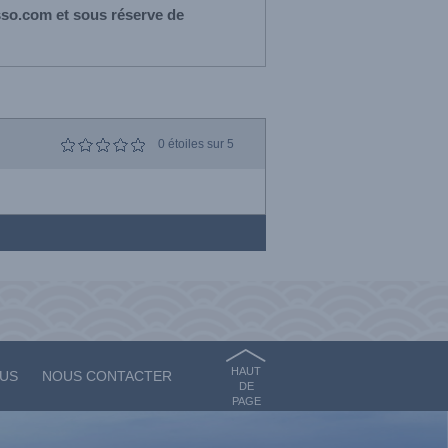
sso.com et sous réserve de
0
étoiles sur 5
HAUT
OUS
NOUS CONTACTER
DE
PAGE