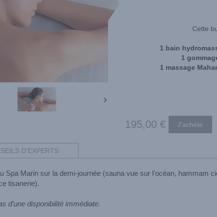
Cette b
1 bain hydromass
1 gommage 
1 massage Mahana
195
,00
€
SEILS D'EXPERTS
 au Spa Marin sur la demi-journée (sauna vue sur l'océan, hammam ciel
e tisanerie).
as d'une disponibilité immédiate.