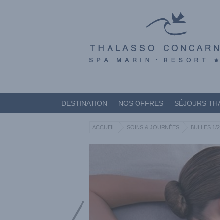
DESTINATION
NOS OFFRES
SÉJOURS TH
ACCUEIL
SOINS & JOURNÉES
BULLES 1/