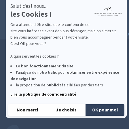
Salut c'est nous...
les Cookies !
On a attendu d'être sûrs que le contenu de ce
site vous intéresse avant de vous déranger, mais on aimerait
MESURES D'HYGIÈNE
CONDITIONS GÉNÉRAL
bien vous accompagner pendant votre visite...
C'est OK pour vous ?
A quoi servent les cookies ?
Le
bon fonctionnement
du site
l'analyse de notre trafic pour
optimiser
votre expérience
de navigation
la proposition de
publicités ciblées
par des tiers
Lire la politique de confidentialité
Non merci
Je choisis
OK pour moi
Plateforme de Gestion du Consentement : Personnalisez vos Options
Axeptio consent
Notre plateforme vous permet d'adapter et de gérer vos paramètres de confidentialité, e