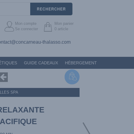
RECHERCHER
Mon compte
Mon panier
Se connecter
0
article
ontact@concarneau-thalasso.com
ÉTIQUES
GUIDE CADEAUX
HÉBERGEMENT
LLES SPA
RELAXANTE
PACIFIQUE