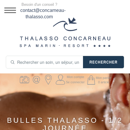
Menu
Besoin d'un conseil ?
DESTINATION
contact@concarneau-
thalasso.com
NOS OFFRES
SÉJOURS THALASSO
SOINS & JOURNÉES
RECHERCHER
ACTIVITÉS
Mon compte
Mon panier
PRODUITS COSMÉTIQUES
Se connecter
0
article
GUIDE CADEAUX
HÉBERGEMENT
BULLES THALASSO - 1/2
JOURNÉE