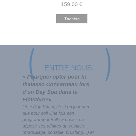
159
,00
€
J'achète
ENTRE NOUS
« Pourquoi opter pour la
thalasso Concarneau lors
d’un Day Spa dans le
Finistère?»
Un « Day Spa », c’est un jour rien
que pour soi! Une fois son
programme « Bulle » choisi, on
dépose ses affaires au vestiaire
(maquillage, portable, brushing…) et