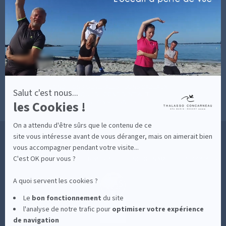
SOINS AVEC HÉBERGEMENT
savoir
DÉCOUVRIR EN IMAGES
plus
NEWSLETTERS
sur
BONNES RAISONS DE VENIR
MON COMPTE
Axeptio
MON PANIER
ACCÈS
CONTACT
MESURES D'HYGIÈNE
CONDITIONS GÉNÉRALES DE VENTE
CONDITIONS GÉNÉRALES - BONS CADEAUX
Salut c'est nous...
POLITIQUE DE CONFIDENTIALITÉ
les Cookies !
MENTIONS LÉGALES
On a attendu d'être sûrs que le contenu de ce
36 RUE DES SABLES BLANCS - 29900 CONCARNEAU - 02 98 75 05 40
site vous intéresse avant de vous déranger, mais on aimerait bien
vous accompagner pendant votre visite...
C'est OK pour vous ?
-
CLIQUEZ-ICI POUR MODIFIER VOS PRÉFÉRENCES EN MATIÈRE DE COOKIES
A quoi servent les cookies ?
Le
bon fonctionnement
du site
l'analyse de notre trafic pour
optimiser
votre expérience
de navigation