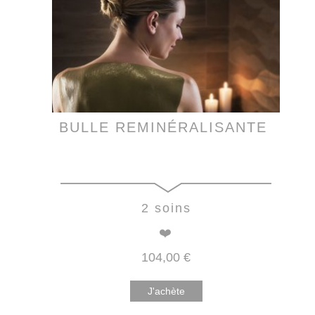
BULLE REMINÉRALISANTE
2 soins
❤️
104
,00
€
J'achète