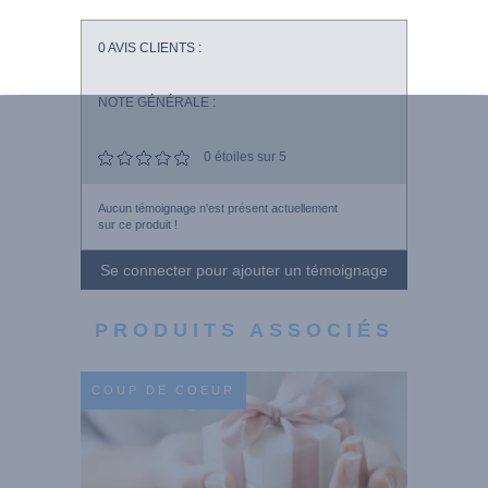
0
AVIS CLIENTS :
NOTE GÉNÉRALE :
0
étoiles sur 5
Aucun témoignage n'est présent actuellement
sur ce produit !
Se connecter pour ajouter un témoignage
PRODUITS ASSOCIÉS
COUP DE COEUR