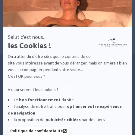
MON COMPTE
Axeptio
MON PANIER
ACCÈS
CONTACT
MESURES D'HYGIÈNE
CONDITIONS GÉNÉRALES DE VENTE
CONDITIONS GÉNÉRALES - BONS CADEAUX
Salut c'est nous...
POLITIQUE DE CONFIDENTIALITÉ
les Cookies !
MENTIONS LÉGALES
On a attendu d'être sûrs que le contenu de ce
36 RUE DES SABLES BLANCS - 29900 CONCARNEAU - 02 98 75 05 40
site vous intéresse avant de vous déranger, mais on aimerait bien
vous accompagner pendant votre visite...
C'est OK pour vous ?
-
CLIQUEZ-ICI POUR MODIFIER VOS PRÉFÉRENCES EN MATIÈRE DE COOKIES
A quoi servent les cookies ?
Le
bon fonctionnement
du site
l'analyse de notre trafic pour
optimiser
votre expérience
de navigation
la proposition de
publicités ciblées
par des tiers
Politique de confidentialité