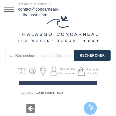
Menu
Besoin d'un conseil ?
DESTINATION
contact@concarneau-
thalasso.com
NOS OFFRES
SÉJOURS THALASSO
SOINS & JOURNÉES
RECHERCHER
ACTIVITÉS
Mon compte
Mon panier
PRODUITS COSMÉTIQUES
Se connecter
0
article
GUIDE CADEAUX
ACCUEIL
CURE ESSENTIELLE
HÉBERGEMENT